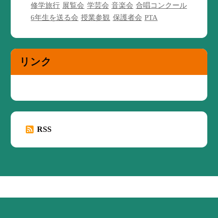
修学旅行
展覧会
学芸会
音楽会
合唱コンクール
6年生を送る会
授業参観
保護者会
PTA
リンク
RSS