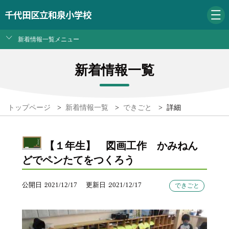
千代田区立和泉小学校
新着情報一覧メニュー
新着情報一覧
トップページ
>
新着情報一覧
>
できごと
>
詳細
【１年生】 図画工作 かみねん
どでペンたてをつくろう
公開日
2021/12/17
更新日
2021/12/17
できごと