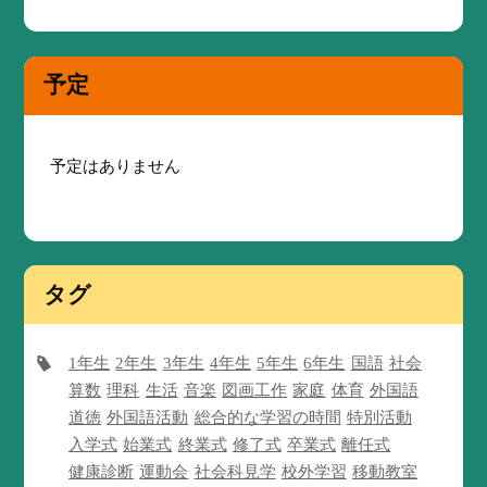
予定
予定はありません
タグ
1年生
2年生
3年生
4年生
5年生
6年生
国語
社会
算数
理科
生活
音楽
図画工作
家庭
体育
外国語
道徳
外国語活動
総合的な学習の時間
特別活動
入学式
始業式
終業式
修了式
卒業式
離任式
健康診断
運動会
社会科見学
校外学習
移動教室