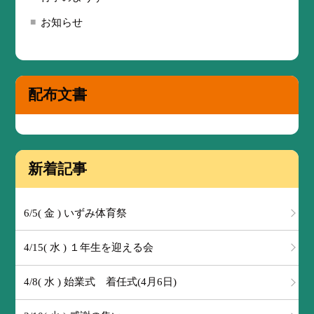
お知らせ
配布文書
新着記事
6/5( 金 ) いずみ体育祭
4/15( 水 ) １年生を迎える会
4/8( 水 ) 始業式 着任式(4月6日)