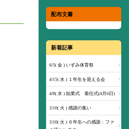
配布文書
新着記事
6/5( 金 ) いずみ体育祭
4/15( 水 ) １年生を迎える会
4/8( 水 ) 始業式 着任式(4月6日)
3/10( 火 ) 感謝の集い
3/10( 火 ) ６年生への感謝：ファ