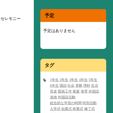
予定
班セレモニー
予定はありません
タグ
1年生
2年生
3年生
4年生
5年生
6年生
国語
社会
算数
理科
生活
音楽
図画工作
家庭
体育
外国語
道徳
外国語活動
総合的な学習の時間
特別活動
入学式
始業式
終業式
修了式