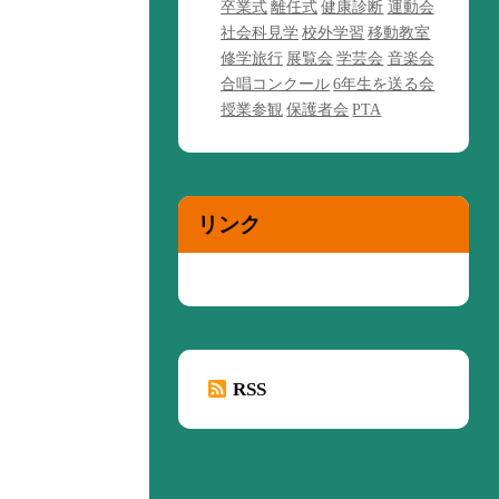
卒業式
離任式
健康診断
運動会
社会科見学
校外学習
移動教室
修学旅行
展覧会
学芸会
音楽会
合唱コンクール
6年生を送る会
授業参観
保護者会
PTA
リンク
RSS