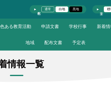
通常
白地
黒地
標
色ある教育活動
申請文書
学校行事
新着情
地域
配布文書
予定表
着情報一覧