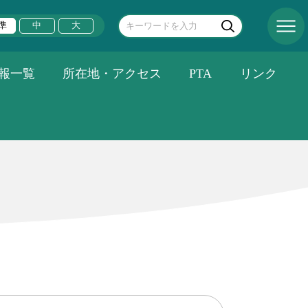
準
中
大
報一覧
所在地・アクセス
PTA
リンク