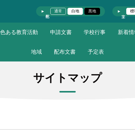
通常
白地
黒地
標
色ある教育活動
申請文書
学校行事
新着情
地域
配布文書
予定表
サイトマップ