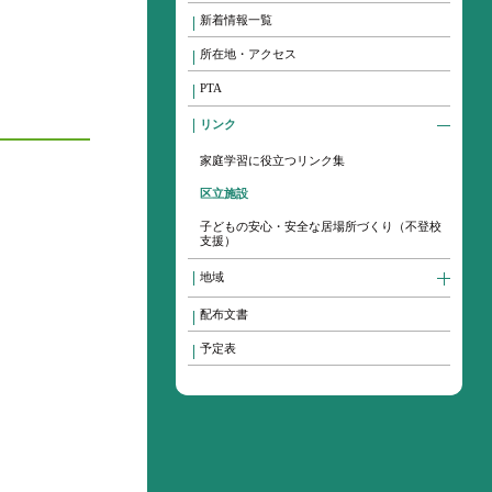
新着情報一覧
所在地・アクセス
PTA
リンク
家庭学習に役立つリンク集
区立施設
子どもの安心・安全な居場所づくり（不登校
支援）
地域
配布文書
予定表