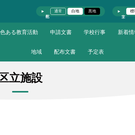
通常
白地
黒地
標
色ある教育活動
申請文書
学校行事
新着情
地域
配布文書
予定表
区立施設