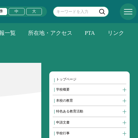
準
中
大
報一覧
所在地・アクセス
PTA
リンク
トップページ
学校概要
本校の教育
特色ある教育活動
申請文書
学校行事