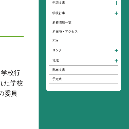
申請文書
学校行事
新着情報一覧
所在地・アクセス
PTA
リンク
地域
配布文書
、学校行
予定表
れた学校
の委員