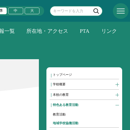
準
中
大
報一覧
所在地・アクセス
PTA
リンク
トップページ
学校概要
本校の教育
特色ある教育活動
教育活動
地域学校協働活動