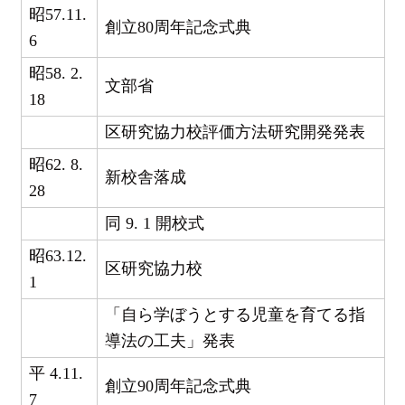
昭57.11.
創立80周年記念式典
6
昭58. 2.
文部省
18
区研究協力校評価方法研究開発発表
昭62. 8.
新校舎落成
28
同 9. 1 開校式
昭63.12.
区研究協力校
1
「自ら学ぼうとする児童を育てる指
導法の工夫」発表
平 4.11.
創立90周年記念式典
7