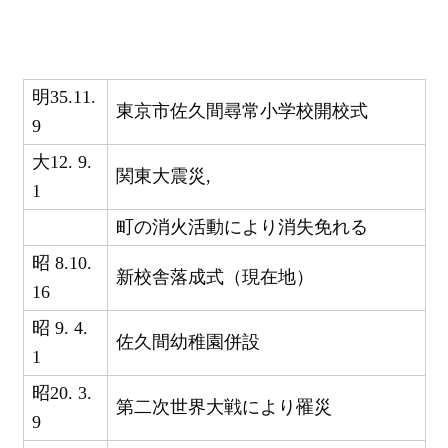
明35.11.
東京市佐久間尋常小学校開校式
9
大12. 9.
関東大震災,
1
町の消火活動により消失免れる
昭 8.10.
新校舎落成式（現在地）
16
昭 9. 4.
佐久間幼稚園併設
1
昭20. 3.
第二次世界大戦により罹災
9