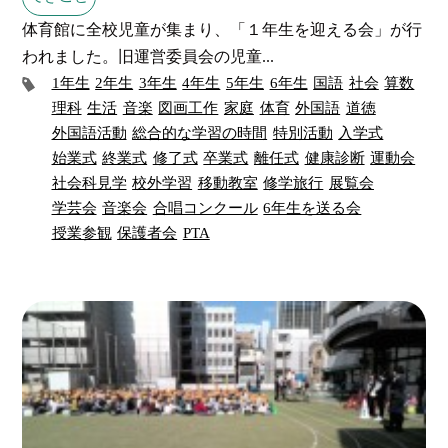
体育館に全校児童が集まり、「１年生を迎える会」が行
われました。旧運営委員会の児童...
1年生
2年生
3年生
4年生
5年生
6年生
国語
社会
算数
理科
生活
音楽
図画工作
家庭
体育
外国語
道徳
外国語活動
総合的な学習の時間
特別活動
入学式
始業式
終業式
修了式
卒業式
離任式
健康診断
運動会
社会科見学
校外学習
移動教室
修学旅行
展覧会
学芸会
音楽会
合唱コンクール
6年生を送る会
授業参観
保護者会
PTA