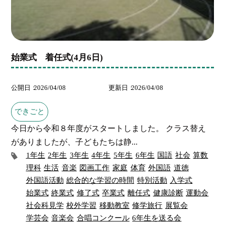
始業式 着任式(4月6日)
公開日
2026/04/08
更新日
2026/04/08
できごと
今日から令和８年度がスタートしました。 クラス替え
がありましたが、子どもたちは静...
1年生
2年生
3年生
4年生
5年生
6年生
国語
社会
算数
理科
生活
音楽
図画工作
家庭
体育
外国語
道徳
外国語活動
総合的な学習の時間
特別活動
入学式
始業式
終業式
修了式
卒業式
離任式
健康診断
運動会
社会科見学
校外学習
移動教室
修学旅行
展覧会
学芸会
音楽会
合唱コンクール
6年生を送る会