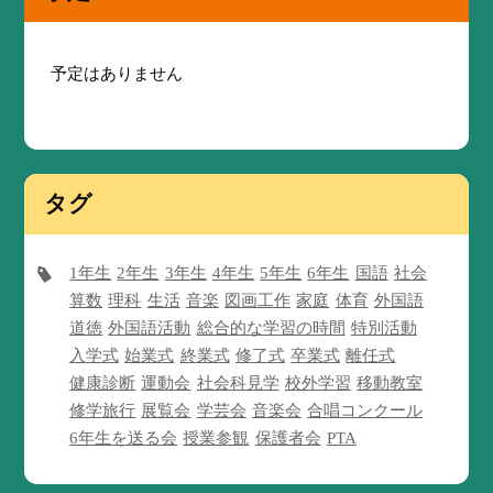
予定はありません
タグ
1年生
2年生
3年生
4年生
5年生
6年生
国語
社会
算数
理科
生活
音楽
図画工作
家庭
体育
外国語
道徳
外国語活動
総合的な学習の時間
特別活動
入学式
始業式
終業式
修了式
卒業式
離任式
健康診断
運動会
社会科見学
校外学習
移動教室
修学旅行
展覧会
学芸会
音楽会
合唱コンクール
6年生を送る会
授業参観
保護者会
PTA