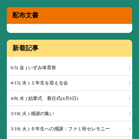
配布文書
新着記事
6/5( 金 ) いずみ体育祭
4/15( 水 ) １年生を迎える会
4/8( 水 ) 始業式 着任式(4月6日)
3/10( 火 ) 感謝の集い
3/10( 火 ) ６年生への感謝：ファミ班セレモニー