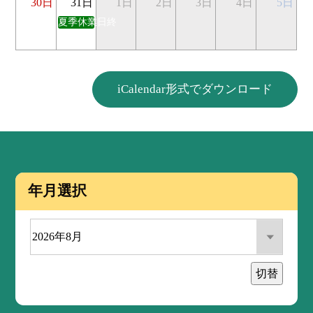
30日
31日
1日
2日
3日
4日
5日
夏季休業日終
iCalendar形式でダウンロード
年月選択
切替