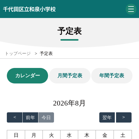
千代田区立和泉小学校
予定表
トップページ
>
予定表
カレンダー
月間予定表
年間予定表
2026年8月
前年
今日
翌年
日
月
火
水
木
金
土