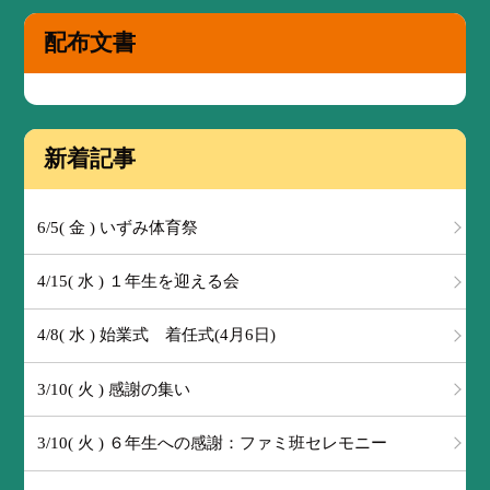
配布文書
新着記事
6/5( 金 ) いずみ体育祭
4/15( 水 ) １年生を迎える会
4/8( 水 ) 始業式 着任式(4月6日)
3/10( 火 ) 感謝の集い
3/10( 火 ) ６年生への感謝：ファミ班セレモニー