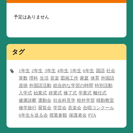
予定はありません
タグ
1年生
2年生
3年生
4年生
5年生
6年生
国語
社会
算数
理科
生活
音楽
図画工作
家庭
体育
外国語
道徳
外国語活動
総合的な学習の時間
特別活動
入学式
始業式
終業式
修了式
卒業式
離任式
健康診断
運動会
社会科見学
校外学習
移動教室
修学旅行
展覧会
学芸会
音楽会
合唱コンクール
6年生を送る会
授業参観
保護者会
PTA