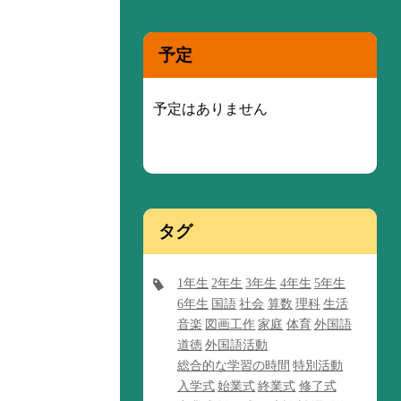
予定
予定はありません
タグ
1年生
2年生
3年生
4年生
5年生
6年生
国語
社会
算数
理科
生活
音楽
図画工作
家庭
体育
外国語
道徳
外国語活動
総合的な学習の時間
特別活動
入学式
始業式
終業式
修了式