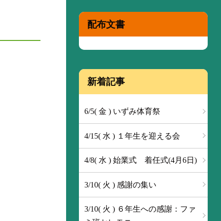
配布文書
新着記事
6/5( 金 ) いずみ体育祭
4/15( 水 ) １年生を迎える会
4/8( 水 ) 始業式 着任式(4月6日)
3/10( 火 ) 感謝の集い
3/10( 火 ) ６年生への感謝：ファ