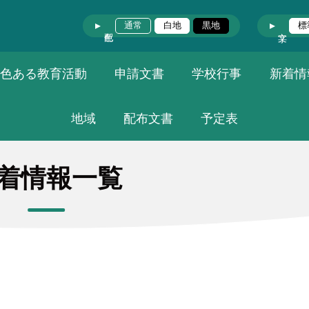
通常
白地
黒地
標
色ある教育活動
申請文書
学校行事
新着情
地域
配布文書
予定表
着情報一覧