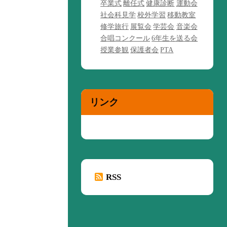
卒業式
離任式
健康診断
運動会
社会科見学
校外学習
移動教室
修学旅行
展覧会
学芸会
音楽会
合唱コンクール
6年生を送る会
授業参観
保護者会
PTA
リンク
RSS