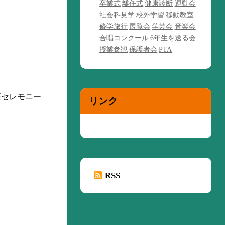
卒業式
離任式
健康診断
運動会
社会科見学
校外学習
移動教室
修学旅行
展覧会
学芸会
音楽会
合唱コンクール
6年生を送る会
授業参観
保護者会
PTA
班セレモニー
リンク
RSS