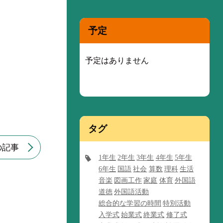
予定
予定はありません
タグ
の記事
1年生
2年生
3年生
4年生
5年生
6年生
国語
社会
算数
理科
生活
音楽
図画工作
家庭
体育
外国語
道徳
外国語活動
総合的な学習の時間
特別活動
入学式
始業式
終業式
修了式