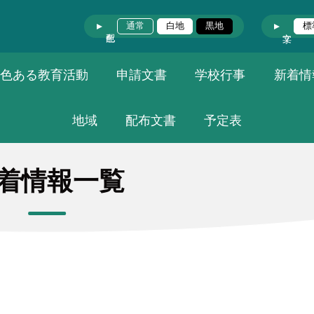
通常
白地
黒地
標
色ある教育活動
申請文書
学校行事
新着情
地域
配布文書
予定表
着情報一覧