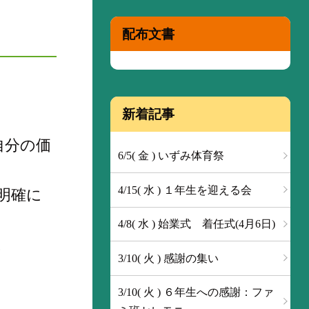
配布文書
新着記事
自分の価
6/5( 金 ) いずみ体育祭
4/15( 水 ) １年生を迎える会
明確に
4/8( 水 ) 始業式 着任式(4月6日)
。
3/10( 火 ) 感謝の集い
3/10( 火 ) ６年生への感謝：ファ