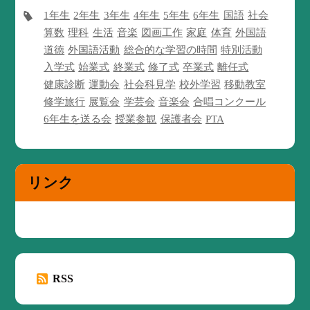
1年生
2年生
3年生
4年生
5年生
6年生
国語
社会
算数
理科
生活
音楽
図画工作
家庭
体育
外国語
道徳
外国語活動
総合的な学習の時間
特別活動
入学式
始業式
終業式
修了式
卒業式
離任式
健康診断
運動会
社会科見学
校外学習
移動教室
修学旅行
展覧会
学芸会
音楽会
合唱コンクール
6年生を送る会
授業参観
保護者会
PTA
リンク
RSS