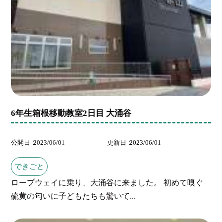
6年生箱根移動教室2日目 大涌谷
公開日
2023/06/01
更新日
2023/06/01
できごと
ロープウェイに乗り、大涌谷に来ました。 初めて嗅ぐ
硫黄の匂いに子どもたちも驚いて...