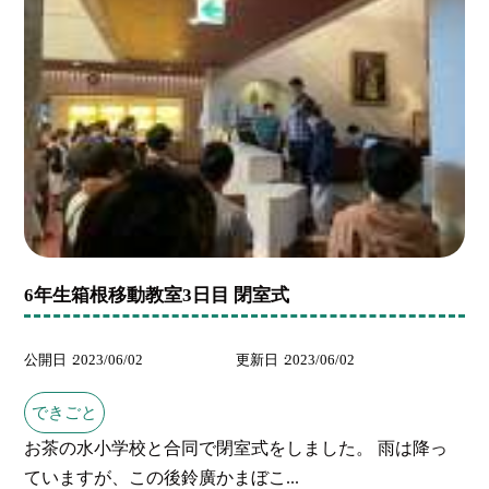
6年生箱根移動教室3日目 閉室式
公開日
2023/06/02
更新日
2023/06/02
できごと
お茶の水小学校と合同で閉室式をしました。 雨は降っ
ていますが、この後鈴廣かまぼこ...