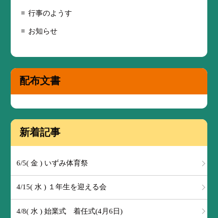
行事のようす
お知らせ
配布文書
新着記事
6/5( 金 ) いずみ体育祭
4/15( 水 ) １年生を迎える会
4/8( 水 ) 始業式 着任式(4月6日)