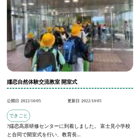
嬬恋自然体験交流教室 開室式
公開日
2022/10/05
更新日
2022/10/05
できごと
?嬬恋高原研修センターに到着しました。 富士見小学校
と合同で開室式を行い、教育長...