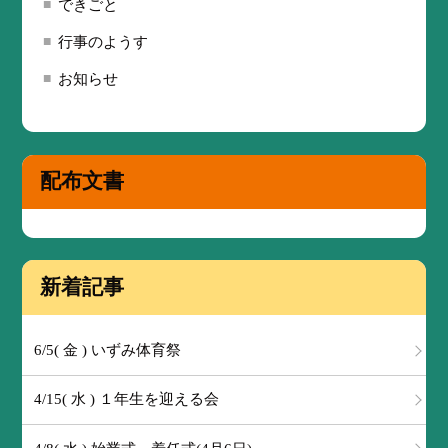
できごと
行事のようす
お知らせ
配布文書
新着記事
6/5( 金 ) いずみ体育祭
4/15( 水 ) １年生を迎える会