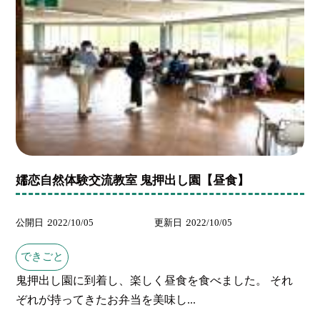
嬬恋自然体験交流教室 鬼押出し園【昼食】
公開日
2022/10/05
更新日
2022/10/05
できごと
鬼押出し園に到着し、楽しく昼食を食べました。 それ
ぞれが持ってきたお弁当を美味し...