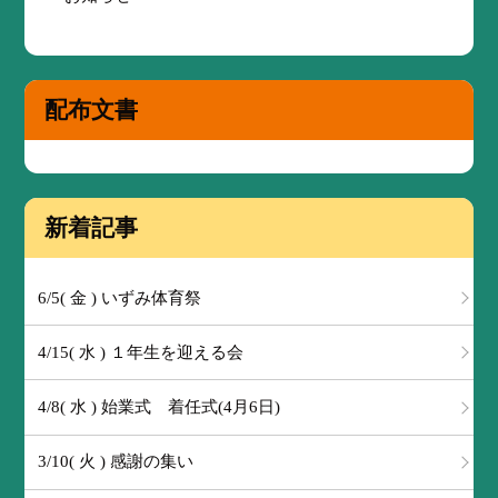
配布文書
新着記事
6/5( 金 ) いずみ体育祭
4/15( 水 ) １年生を迎える会
4/8( 水 ) 始業式 着任式(4月6日)
3/10( 火 ) 感謝の集い