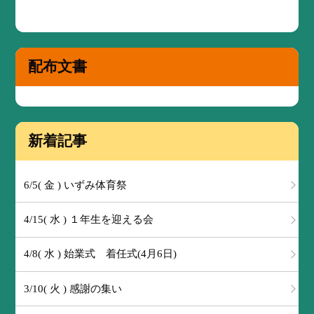
配布文書
新着記事
6/5( 金 ) いずみ体育祭
4/15( 水 ) １年生を迎える会
4/8( 水 ) 始業式 着任式(4月6日)
3/10( 火 ) 感謝の集い