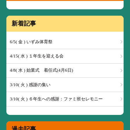
新着記事
6/5( 金 ) いずみ体育祭
4/15( 水 ) １年生を迎える会
4/8( 水 ) 始業式 着任式(4月6日)
3/10( 火 ) 感謝の集い
3/10( 火 ) ６年生への感謝：ファミ班セレモニー
過去記事