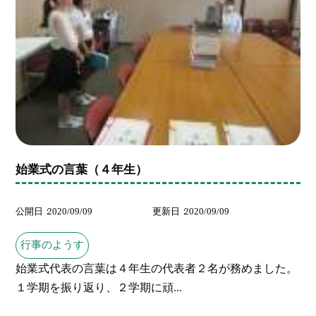
始業式の言葉（４年生）
公開日
2020/09/09
更新日
2020/09/09
行事のようす
始業式代表の言葉は４年生の代表者２名が務めました。
１学期を振り返り、２学期に頑...