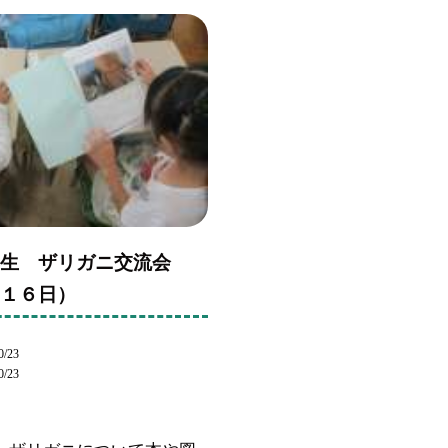
年生 ザリガニ交流会
月１６日）
0/23
0/23