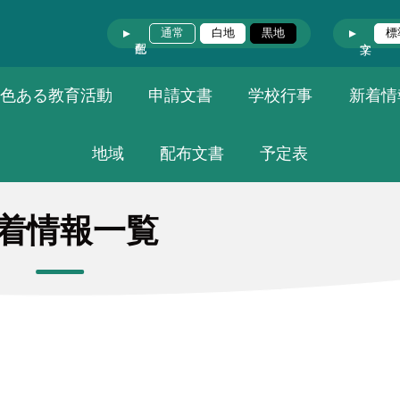
通常
白地
黒地
標
色ある教育活動
申請文書
学校行事
新着情
地域
配布文書
予定表
着情報一覧