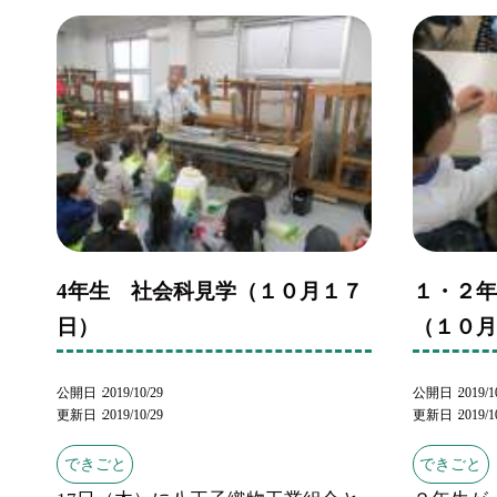
4年生 社会科見学（１０月１７
１・２
日）
（１０
公開日
2019/10/29
公開日
2019/1
更新日
2019/10/29
更新日
2019/1
できごと
できごと