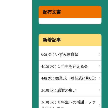
配布文書
新着記事
6/5( 金 ) いずみ体育祭
4/15( 水 ) １年生を迎える会
4/8( 水 ) 始業式 着任式(4月6日)
3/10( 火 ) 感謝の集い
3/10( 火 ) ６年生への感謝：ファ