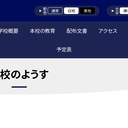
配色
文字
通常
白地
黒地
標
学校概要
本校の教育
配布文書
アクセス
予定表
校のようす