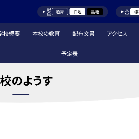
配色
文字
通常
白地
黒地
標
学校概要
本校の教育
配布文書
アクセス
予定表
校のようす