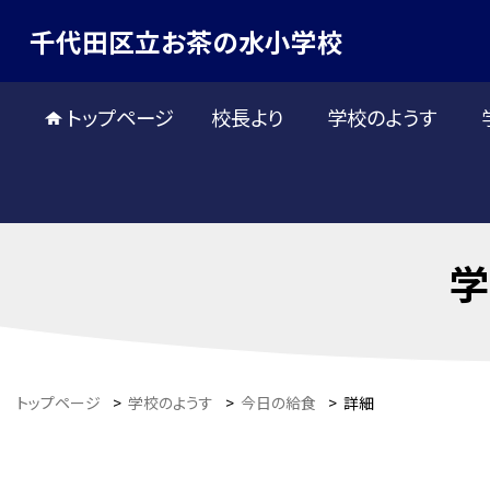
千代田区立お茶の水小学校
トップページ
校長より
学校のようす
学
トップページ
>
学校のようす
>
今日の給食
>
詳細