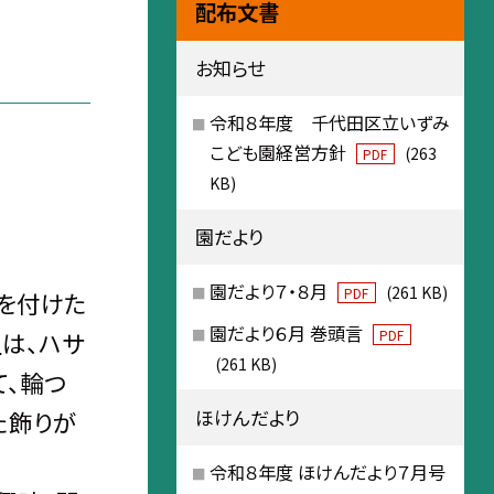
配布文書
お知らせ
令和８年度 千代田区立いずみ
こども園経営方針
(263
PDF
KB)
園だより
園だより７・８月
(261 KB)
PDF
を付けた
園だより６月 巻頭言
PDF
は、ハサ
(261 KB)
て、輪つ
ほけんだより
た飾りが
令和８年度 ほけんだより７月号