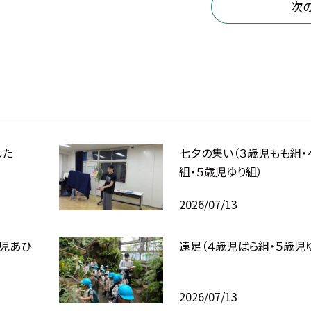
次
した
七夕の集い（３歳児もも組・
組・５歳児ゆり組）
2026/07/13
歳児あひ
遠足（４歳児ばら組・５歳児
2026/07/13