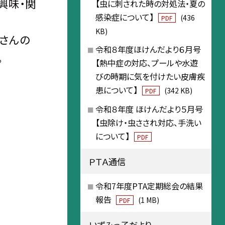
興味・関
【虫に刺された時の対処法・夏の
感染症について】
(436
PDF
KB)
さんの
令和８年度ほけんだより６月号
。
【熱中症の対応、プールや水遊
びの時期に気を付けたい皮膚疾
患について】
(342 KB)
PDF
令和８年度 ほけんだより５月号
【虫除け・虫さされ対応、手洗い
について】
PDF
ＰＴＡ通信
令和7年度PTA定期総会の結果
報告
(1 MB)
PDF
いずみっ子だより