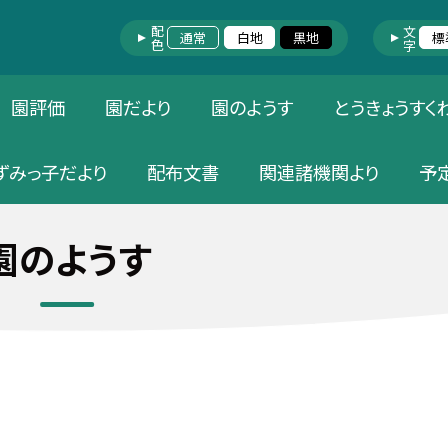
配色
文字
通常
白地
黒地
標
園評価
園だより
園のようす
とうきょうすく
ずみっ子だより
配布文書
関連諸機関より
予
園のようす