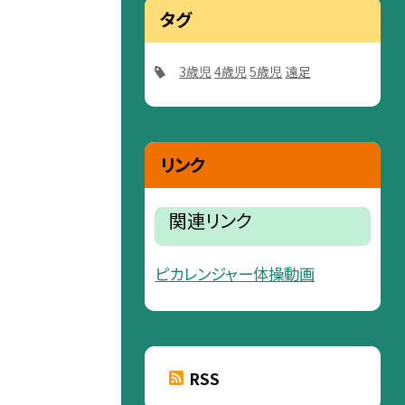
タグ
3歳児
4歳児
5歳児
遠足
リンク
関連リンク
ピカレンジャー体操動画
RSS