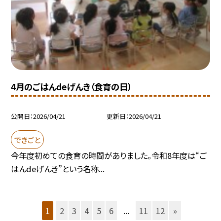
4月のごはんdeげんき（食育の日）
公開日
2026/04/21
更新日
2026/04/21
できごと
今年度初めての食育の時間がありました。令和8年度は“ご
はんdeげんき”という名称...
1
2
3
4
5
6
...
11
12
»