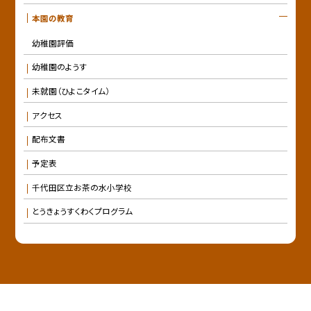
本園の教育
幼稚園評価
幼稚園のようす
未就園（ひよこタイム）
アクセス
配布文書
予定表
千代田区立お茶の水小学校
とうきょうすくわくプログラム