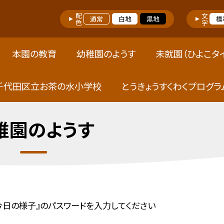
配色
文字
通常
白地
黒地
標
本園の教育
幼稚園のようす
未就園（ひよこタ
千代田区立お茶の水小学校
とうきょうすくわくプログラ
稚園のようす
今日の様子』のパスワードを入力してください