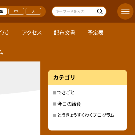
準
中
大
イム）
アクセス
配布文書
予定表
ム
カテゴリ
できごと
今日の給食
とうきょうすくわくプログラム