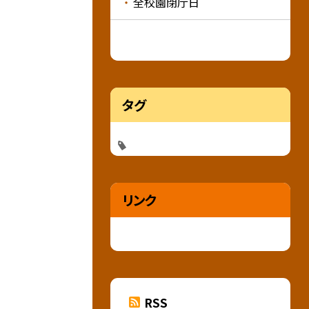
全校園閉庁日
タグ
リンク
RSS