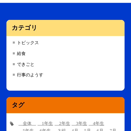
カテゴリ
トピックス
給食
できごと
行事のようす
タグ
全体
1年生
2年生
3年生
4年生
5年生
6年生
３組
4月
5月
6月
7月