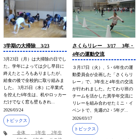
3学期の大掃除 3/23
さくらリレー 3/17 3年・
4年の運動交流
3月23日（月）は大掃除の日でし
た。学年によっては少し早目に
３月17日（火）、5・6年生の運
終えたところもありましたが、
動委員会が企画した「さくらリ
給食の後で全校的に取り組みま
レー」で、3年生と4年生の交流
した。 3月25日（水）に卒業式
が行われました。たてわり班の
を控えた6年生は、机やロッカー
チームを活かした異学年交流に
だけでなく窓も壁もきれ...
リレーを組み合わせたミニ・イ
2026/03/24
ベントで、先週の2・5年グ...
2026/03/17
トピックス
トピックス
全体
1年生
2年生