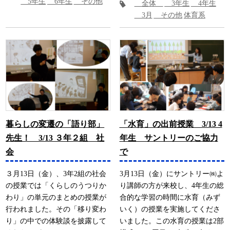
5年生
6年生
その他
全体
3年生
4年生
3月
その他
体育系
暮らしの変遷の「語り部」
「水育」の出前授業 3/13 4
先生！ 3/13 ３年２組 社
年生 サントリーのご協力
会
で
３月13日（金）、3年2組の社会
3月13日（金）にサントリー㈱よ
の授業では「くらしのうつりか
り講師の方が来校し、4年生の総
わり」の単元のまとめの授業が
合的な学習の時間に水育（みず
行われました。その「移り変わ
いく）の授業を実施してくださ
り」の中での体験談を披露して
いました。この水育の授業は2部