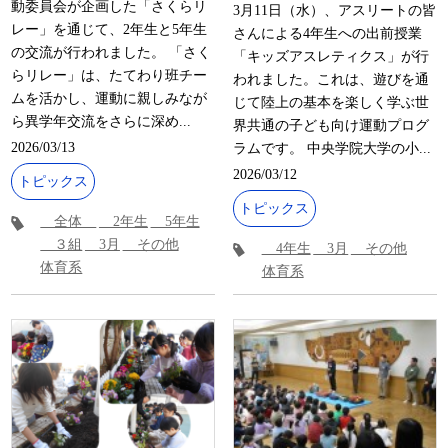
動委員会が企画した「さくらリ
3月11日（水）、アスリートの皆
レー」を通じて、2年生と5年生
さんによる4年生への出前授業
の交流が行われました。 「さく
「キッズアスレティクス」が行
らリレー」は、たてわり班チー
われました。これは、遊びを通
ムを活かし、運動に親しみなが
じて陸上の基本を楽しく学ぶ世
ら異学年交流をさらに深め...
界共通の子ども向け運動プログ
2026/03/13
ラムです。 中央学院大学の小...
2026/03/12
トピックス
トピックス
全体
2年生
5年生
３組
3月
その他
4年生
3月
その他
体育系
体育系