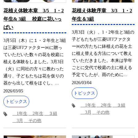
花植え体験本章 3/5 1・2
花植え体験序章 3/3 1・2
年生& 3組 校庭に花いっ
年生＆3組
ぱい
3月3日（火）、1・2年生と3組の
子どもたちが三菱UFJファクタ
3月5日（木）に１・２年生と3組
ー㈱の方たちに鉢植えの花を土
は三菱UFJファクター㈱に贈っ
に植え替える方法について教え
ていただいた数々の花を校庭に
ていただきました。本来は学年
植える体験をしました。3月3日
ごとに交代で校庭の土に植える
（火）に同社の方々に教わった
予定でしたが、雨のために...
通り、子どもたちは花を仮りの
2026/03/04
器から出して根をほぐし、...
2026/03/05
トピックス
トピックス
1年生
2年生
３組
3月
その他
1年生
2年生
３組
3月
その他