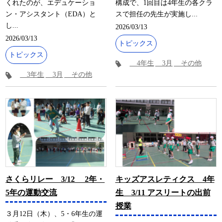
くれたのが、エデュケーショ
構成で、1回目は4年生の各クラ
ン・アシスタント（EDA）と
スで担任の先生が実施し...
し...
2026/03/13
2026/03/13
トピックス
トピックス
4年生
3月
その他
3年生
3月
その他
さくらリレー 3/12 2年・
キッズアスレティクス 4年
5年の運動交流
生 3/11 アスリートの出前
授業
３月12日（木）、5・6年生の運