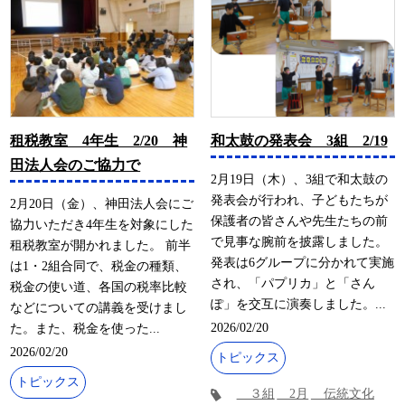
租税教室 4年生 2/20 神
和太鼓の発表会 3組 2/19
田法人会のご協力で
2月19日（木）、3組で和太鼓の
発表会が行われ、子どもたちが
2月20日（金）、神田法人会にご
保護者の皆さんや先生たちの前
協力いただき4年生を対象にした
で見事な腕前を披露しました。
租税教室が開かれました。 前半
発表は6グループに分かれて実施
は1・2組合同で、税金の種類、
され、「パプリカ」と「さん
税金の使い道、各国の税率比較
ぽ」を交互に演奏しました。...
などについての講義を受けまし
2026/02/20
た。また、税金を使った...
2026/02/20
トピックス
トピックス
３組
2月
伝統文化