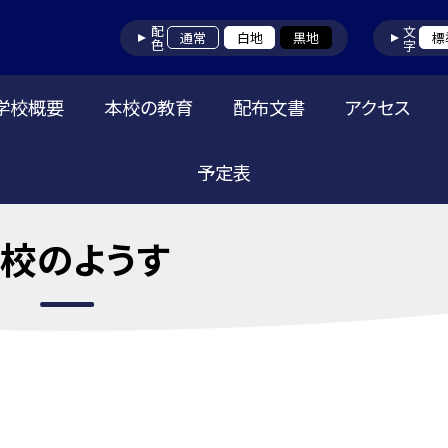
配色
文字
通常
白地
黒地
標
学校概要
本校の教育
配布文書
アクセス
予定表
校のようす