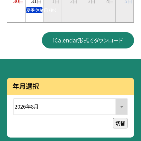
30日
31日
1日
2日
3日
4日
5日
夏季休業日（終）
iCalendar形式でダウンロード
年月選択
切替