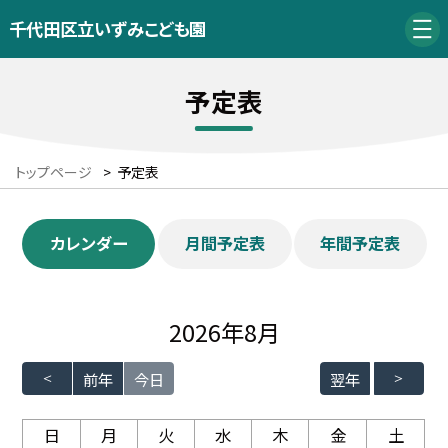
千代田区立いずみこども園
予定表
トップページ
>
予定表
カレンダー
月間予定表
年間予定表
2026年8月
前年
今日
翌年
日
月
火
水
木
金
土