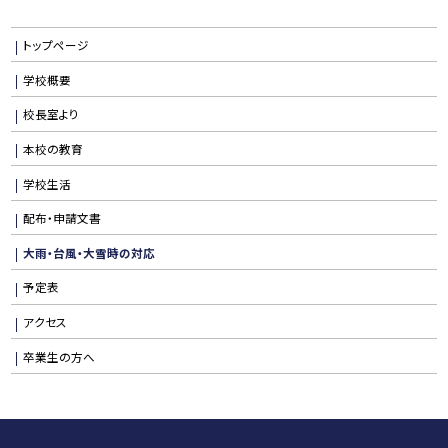
トップページ
学校概要
校長室より
本校の教育
学校生活
配布・申請文書
大雨・台風・大雪時の対応
予定表
アクセス
卒業生の方へ