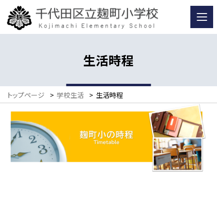
生活時程
トップページ
>
学校生活
>
生活時程