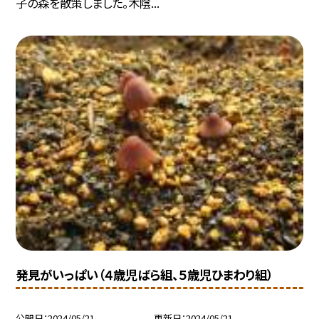
子の森を散策しました。木陰...
発見がいっぱい（４歳児ばら組、５歳児ひまわり組）
公開日
2024/05/21
更新日
2024/05/21