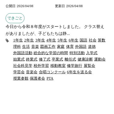
公開日
2026/04/08
更新日
2026/04/08
できごと
今日から令和８年度がスタートしました。 クラス替え
がありましたが、子どもたちは静...
1年生
2年生
3年生
4年生
5年生
6年生
国語
社会
算数
理科
生活
音楽
図画工作
家庭
体育
外国語
道徳
外国語活動
総合的な学習の時間
特別活動
入学式
始業式
終業式
修了式
卒業式
離任式
健康診断
運動会
社会科見学
校外学習
移動教室
修学旅行
展覧会
学芸会
音楽会
合唱コンクール
6年生を送る会
授業参観
保護者会
PTA