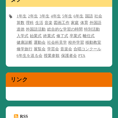
1年生
2年生
3年生
4年生
5年生
6年生
国語
社会
算数
理科
生活
音楽
図画工作
家庭
体育
外国語
道徳
外国語活動
総合的な学習の時間
特別活動
入学式
始業式
終業式
修了式
卒業式
離任式
健康診断
運動会
社会科見学
校外学習
移動教室
修学旅行
展覧会
学芸会
音楽会
合唱コンクール
6年生を送る会
授業参観
保護者会
PTA
リンク
RSS