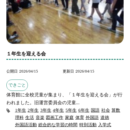
１年生を迎える会
公開日
2026/04/15
更新日
2026/04/15
できごと
体育館に全校児童が集まり、「１年生を迎える会」が行
われました。旧運営委員会の児童...
1年生
2年生
3年生
4年生
5年生
6年生
国語
社会
算数
理科
生活
音楽
図画工作
家庭
体育
外国語
道徳
外国語活動
総合的な学習の時間
特別活動
入学式