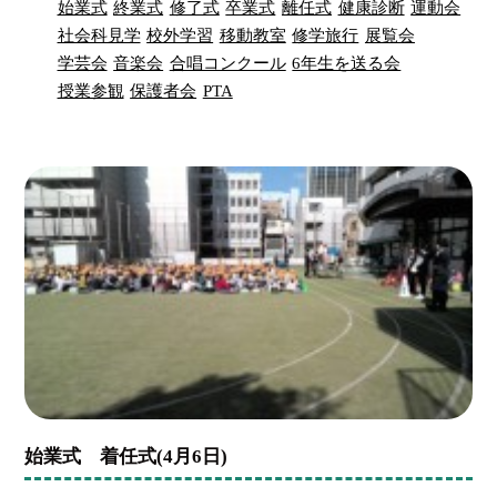
始業式
終業式
修了式
卒業式
離任式
健康診断
運動会
社会科見学
校外学習
移動教室
修学旅行
展覧会
学芸会
音楽会
合唱コンクール
6年生を送る会
授業参観
保護者会
PTA
始業式 着任式(4月6日)