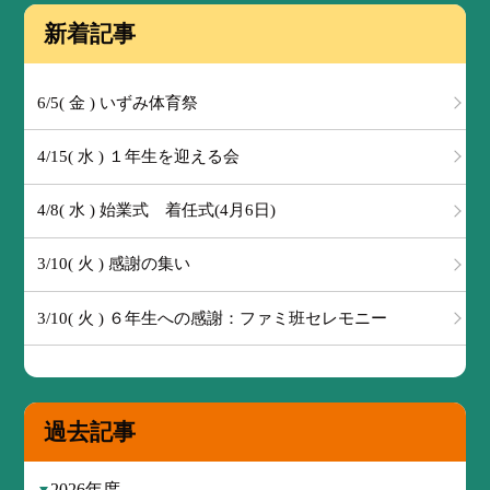
新着記事
6/5( 金 ) いずみ体育祭
4/15( 水 ) １年生を迎える会
4/8( 水 ) 始業式 着任式(4月6日)
3/10( 火 ) 感謝の集い
3/10( 火 ) ６年生への感謝：ファミ班セレモニー
過去記事
2026年度