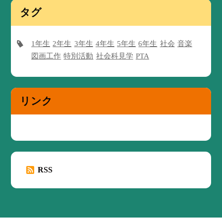
タグ
1年生
2年生
3年生
4年生
5年生
6年生
社会
音楽
図画工作
特別活動
社会科見学
PTA
リンク
RSS