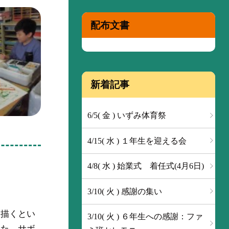
配布文書
新着記事
6/5( 金 ) いずみ体育祭
4/15( 水 ) １年生を迎える会
4/8( 水 ) 始業式 着任式(4月6日)
3/10( 火 ) 感謝の集い
く描くとい
3/10( 火 ) ６年生への感謝：ファ
した。サボ