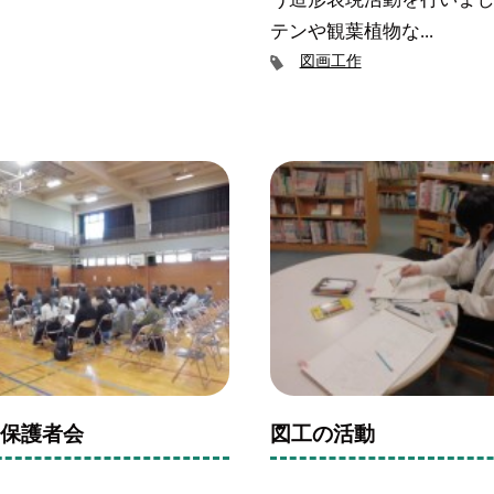
テンや観葉植物な...
図画工作
 保護者会
図工の活動