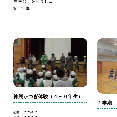
写生会」をしまし...
3年生
神輿かつぎ体験（４～６年生）
１学期
公開日
2025/04/28