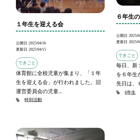
６年生
１年生を迎える会
公開日
2025/0
更新日
2025/0
公開日
2025/04/16
更新日
2025/04/15
できごと
できごと
毎日、新
体育館に全校児童が集まり、「１年
を６年生
生を迎える会」が行われました。旧
先日は、６
運営委員会の児童...
6年生
特別活動