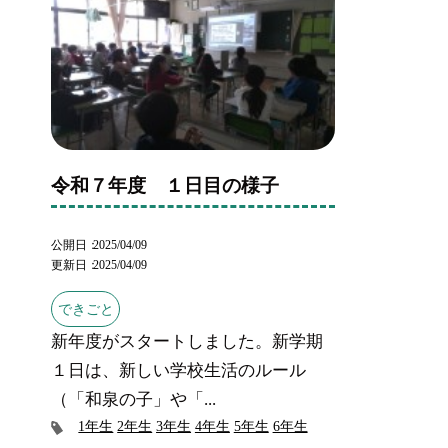
令和７年度 １日目の様子
公開日
2025/04/09
更新日
2025/04/09
できごと
新年度がスタートしました。新学期
１日は、新しい学校生活のルール
（「和泉の子」や「...
1年生
2年生
3年生
4年生
5年生
6年生