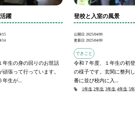
の活躍
登校と入室の風景
4/15
公開日
2025/04/09
4/14
更新日
2025/04/09
できごと
１年生の身の回りのお世話
令和７年度、１年生の初
が頑張って行っています。
の様子です。玄関に整列
年生が...
番に並び校内に入...
1年生
2年生
3年生
4年生
5