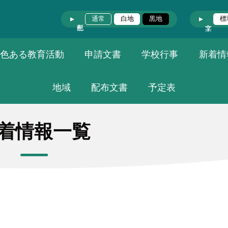
通常
白地
黒地
標
色ある教育活動
申請文書
学校行事
新着情
地域
配布文書
予定表
着情報一覧