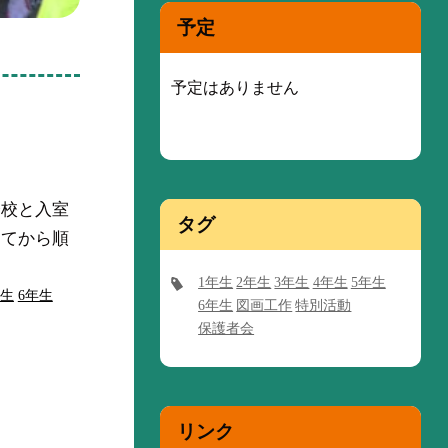
予定
予定はありません
登校と入室
タグ
してから順
1年生
2年生
3年生
4年生
5年生
年生
6年生
6年生
図画工作
特別活動
保護者会
リンク