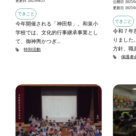
更新日
2025/04/25
公開日
2025/0
更新日
2025/0
できごと
できごと
今年開催される「神田祭」。和泉小
令和７年
学校では、文化的行事継承事業とし
りました
て、御神輿かつぎ...
方針、職員
特別活動
保護者