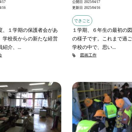
4/17
公開日
2025/04/17
4/16
更新日
2025/04/16
できごと
度、１学期の保護者会があ
１学期、６年生の最初の
。学校長からの新たな経営
の様子です。これまで過
紹介、...
学校の中で、思い...
会
図画工作