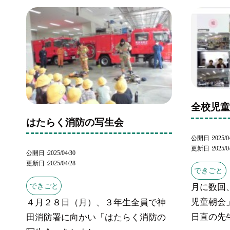
全校児
はたらく消防の写生会
公開日
2025/0
更新日
2025/0
公開日
2025/04/30
更新日
2025/04/28
できごと
できごと
月に数回
児童朝会
４月２８日（月）、３年生全員で神
日直の先生
田消防署に向かい「はたらく消防の