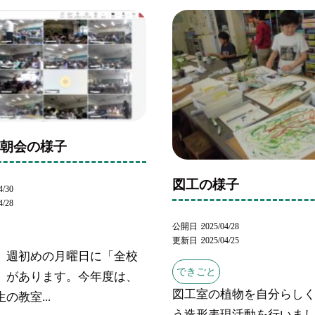
童朝会の様子
図工の様子
4/30
4/28
公開日
2025/04/28
更新日
2025/04/25
、週初めの月曜日に「全校
できごと
」があります。今年度は、
図工室の植物を自分らし
の教室...
う造形表現活動を行いま