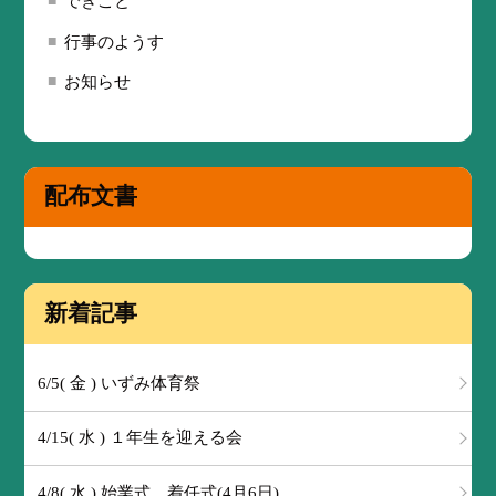
できごと
行事のようす
お知らせ
配布文書
新着記事
6/5( 金 ) いずみ体育祭
4/15( 水 ) １年生を迎える会
4/8( 水 ) 始業式 着任式(4月6日)