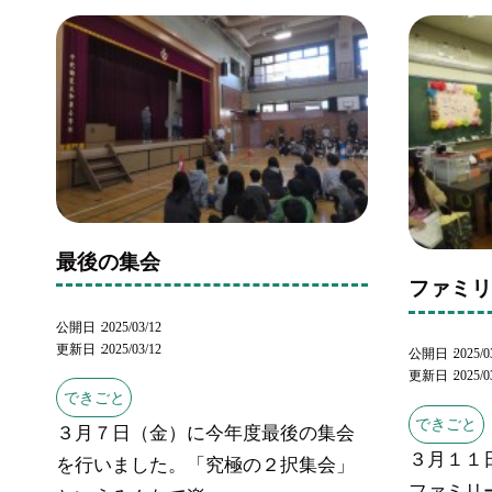
最後の集会
ファミ
公開日
2025/03/12
更新日
2025/03/12
公開日
2025/0
更新日
2025/0
できごと
できごと
３月７日（金）に今年度最後の集会
３月１１
を行いました。「究極の２択集会」
ファミリ