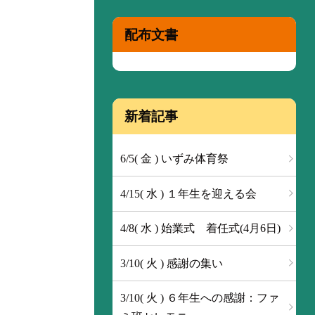
配布文書
新着記事
6/5( 金 ) いずみ体育祭
4/15( 水 ) １年生を迎える会
4/8( 水 ) 始業式 着任式(4月6日)
3/10( 火 ) 感謝の集い
3/10( 火 ) ６年生への感謝：ファ