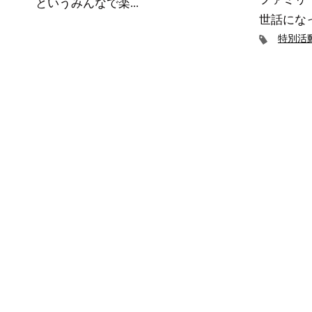
というみんなで楽...
世話になっ
特別活