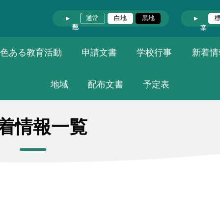
通常
白地
黒地
色ある教育活動
申請文書
学校行事
新着情
地域
配布文書
予定表
着情報一覧