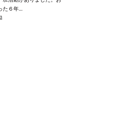
た６年...
動