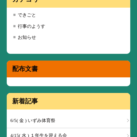
できごと
行事のようす
お知らせ
配布文書
新着記事
6/5( 金 ) いずみ体育祭
4/15( 水 ) １年生を迎える会