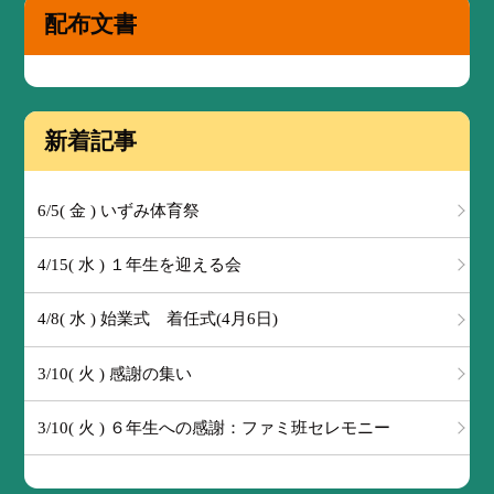
配布文書
新着記事
6/5( 金 ) いずみ体育祭
4/15( 水 ) １年生を迎える会
4/8( 水 ) 始業式 着任式(4月6日)
3/10( 火 ) 感謝の集い
3/10( 火 ) ６年生への感謝：ファミ班セレモニー