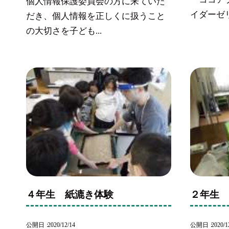
個人情報保護委員会の方に来ていた
イダーゼリ
だき、個人情報を正しくに扱うこと
の大切さを子ども...
４年生 紙漉き体験
２年生
公開日
2020/12/14
公開日
2020/1