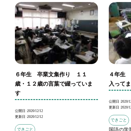
６年生 卒業文集作り １１
４年生
歳・１２歳の言葉で綴っていま
入って
す
公開日
2020/1
更新日
2020/1
公開日
2020/12/12
更新日
2020/12/12
できごと
国語の学
できごと