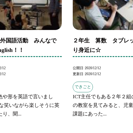
 外国語活動 みんなで
２年生 算数 タブレ
glish！！
り身近に☆
2/12
公開日
2020/12/12
2/12
更新日
2020/12/12
できごと
色や形を英語で言いまし
ICT主任でもある２年２
んな笑いながら楽しそうに英
の教室を見てみると、児
り、聞...
課題にあった...