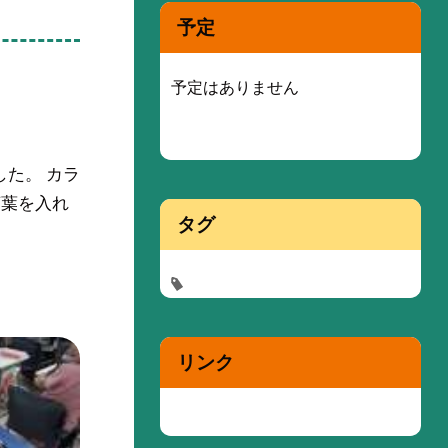
予定
予定はありません
した。 カラ
言葉を入れ
タグ
リンク