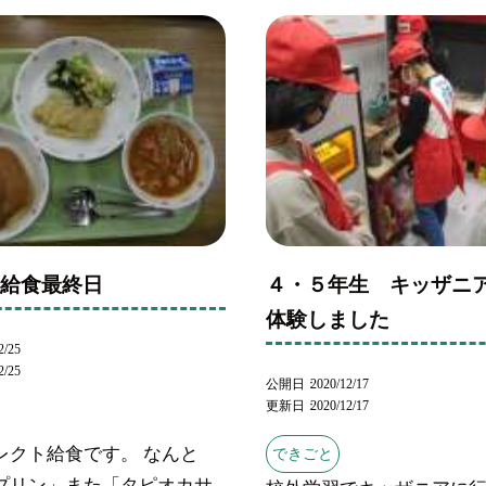
 給食最終日
４・５年生 キッザニ
体験しました
2/25
2/25
公開日
2020/12/17
更新日
2020/12/17
レクト給食です。 なんと
できごと
プリン」また「タピオカサ