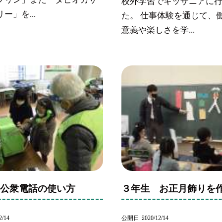
校外学習でキッザニアに
ー」を...
た。 仕事体験を通じて、
意義や楽しさを学...
 公衆電話の使い方
３年生 お正月飾りを
2/14
公開日
2020/12/14