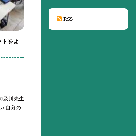
RSS
ットをよ
組の及川先生
童が自分の