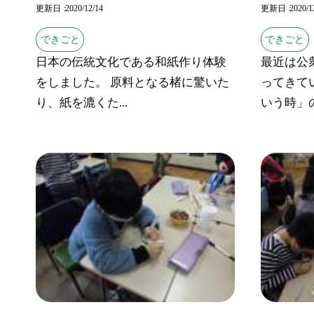
更新日
2020/12/14
更新日
2020/1
できごと
できごと
日本の伝統文化である和紙作り体験
最近は公
をしました。 原料となる楮に驚いた
ってきて
り、紙を漉くた...
いう時」の