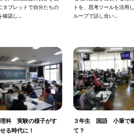
にタブレットで自分たちの
トを、思考ツールを活用
確認し...
ループで話し合い...
 理科 実験の様子がす
３年生 国語 小筆で
返せる時代に！
て？