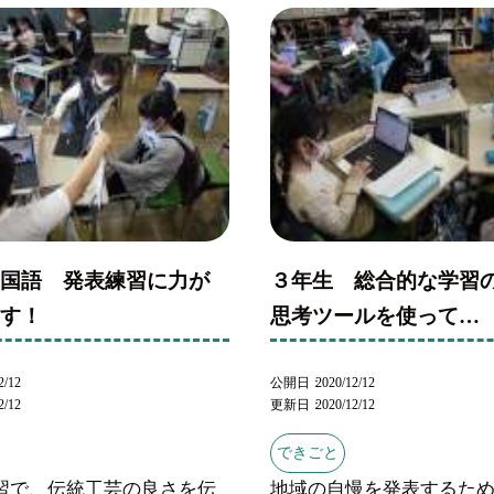
 国語 発表練習に力が
３年生 総合的な学
ます！
思考ツールを使って…
2/12
公開日
2020/12/12
2/12
更新日
2020/12/12
できごと
習で、伝統工芸の良さを伝
地域の自慢を発表するた