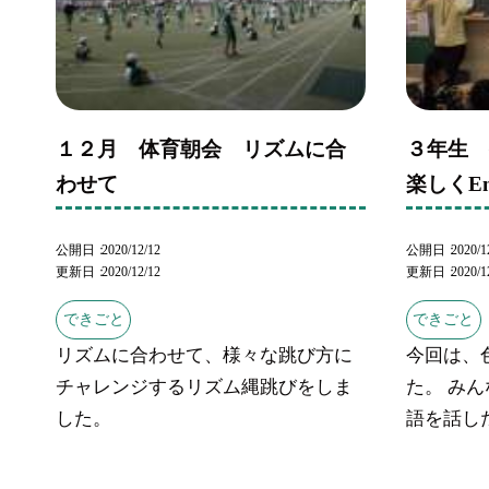
１２月 体育朝会 リズムに合
３年生
わせて
楽しくEn
公開日
2020/12/12
公開日
2020/1
更新日
2020/12/12
更新日
2020/1
できごと
できごと
リズムに合わせて、様々な跳び方に
今回は、
チャレンジするリズム縄跳びをしま
た。 み
した。
語を話した