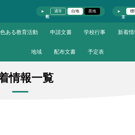
通常
白地
黒地
標
色ある教育活動
申請文書
学校行事
新着情
地域
配布文書
予定表
着情報一覧