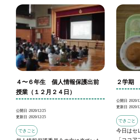
４〜６年生 個人情報保護出前
２学期
授業（１２月２４日）
公開日
2020/1
更新日
2020/1
公開日
2020/12/25
更新日
2020/12/25
できごと
今日はセ
できごと
「ココア