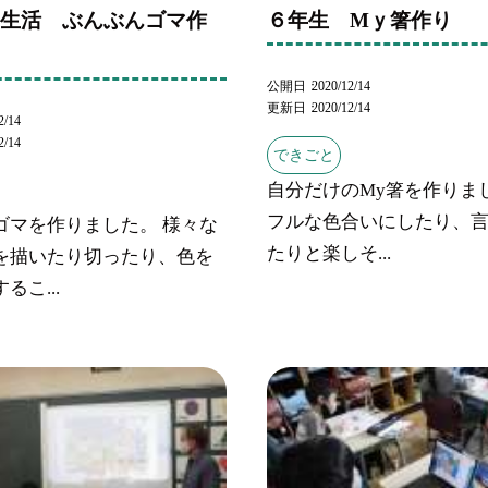
 生活 ぶんぶんゴマ作
６年生 Mｙ箸作り
公開日
2020/12/14
更新日
2020/12/14
2/14
2/14
できごと
自分だけのMy箸を作りま
フルな色合いにしたり、
ゴマを作りました。 様々な
たりと楽しそ...
を描いたり切ったり、色を
るこ...