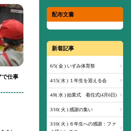
配布文書
新着記事
6/5( 金 ) いずみ体育祭
アで仕事
4/15( 水 ) １年生を迎える会
4/8( 水 ) 始業式 着任式(4月6日)
3/10( 火 ) 感謝の集い
3/10( 火 ) ６年生への感謝：ファ