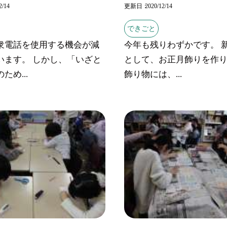
2/14
更新日
2020/12/14
できごと
衆電話を使用する機会が減
今年も残りわずかです。 
います。 しかし、「いざと
として、お正月飾りを作
ため...
飾り物には、...