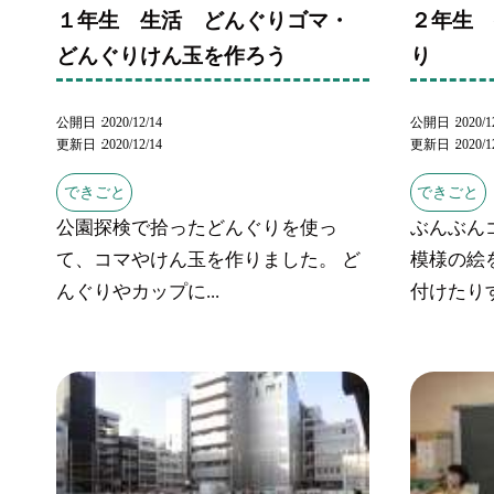
１年生 生活 どんぐりゴマ・
２年生
どんぐりけん玉を作ろう
り
公開日
2020/12/14
公開日
2020/1
更新日
2020/12/14
更新日
2020/1
できごと
できごと
公園探検で拾ったどんぐりを使っ
ぶんぶん
て、コマやけん玉を作りました。 ど
模様の絵
んぐりやカップに...
付けたりす