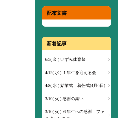
配布文書
新着記事
6/5( 金 ) いずみ体育祭
4/15( 水 ) １年生を迎える会
4/8( 水 ) 始業式 着任式(4月6日)
3/10( 火 ) 感謝の集い
3/10( 火 ) ６年生への感謝：ファ