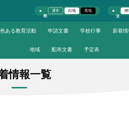
通常
白地
黒地
標
色ある教育活動
申請文書
学校行事
新着情
地域
配布文書
予定表
着情報一覧