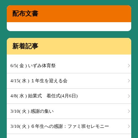
配布文書
新着記事
6/5( 金 ) いずみ体育祭
4/15( 水 ) １年生を迎える会
4/8( 水 ) 始業式 着任式(4月6日)
3/10( 火 ) 感謝の集い
3/10( 火 ) ６年生への感謝：ファミ班セレモニー