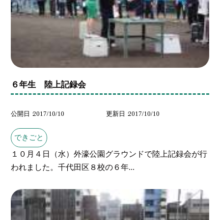
６年生 陸上記録会
公開日
2017/10/10
更新日
2017/10/10
できごと
１０月４日（水）外濠公園グラウンドで陸上記録会が行
われました。千代田区８校の６年...