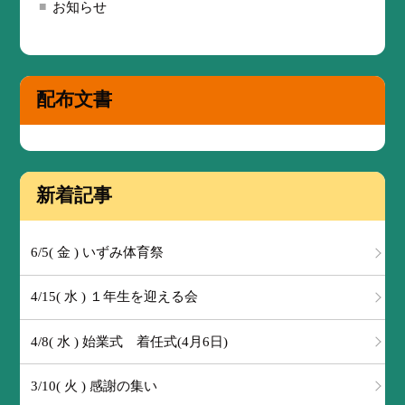
お知らせ
配布文書
新着記事
6/5( 金 ) いずみ体育祭
4/15( 水 ) １年生を迎える会
4/8( 水 ) 始業式 着任式(4月6日)
3/10( 火 ) 感謝の集い