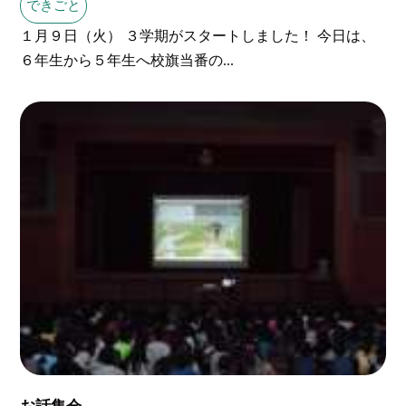
できごと
１月９日（火） ３学期がスタートしました！ 今日は、
６年生から５年生へ校旗当番の...
お話集会