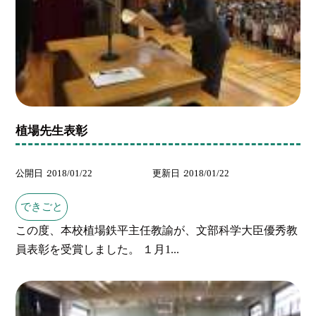
植場先生表彰
公開日
2018/01/22
更新日
2018/01/22
できごと
この度、本校植場鉄平主任教諭が、文部科学大臣優秀教
員表彰を受賞しました。 １月1...