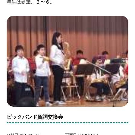
年生は硬筆、３〜６...
ビックバンド賀詞交換会