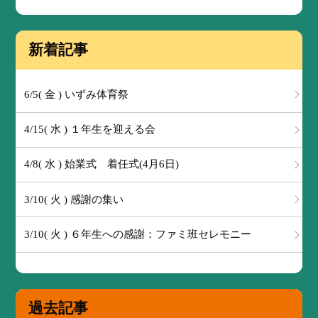
新着記事
6/5( 金 ) いずみ体育祭
4/15( 水 ) １年生を迎える会
4/8( 水 ) 始業式 着任式(4月6日)
3/10( 火 ) 感謝の集い
3/10( 火 ) ６年生への感謝：ファミ班セレモニー
過去記事