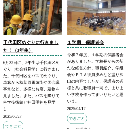
千代田区めぐりに行きまし
１学期 保護者会
た！（3年生）
令和７年度、１学期の保護者会
がありました。学校長からの新
6月23日に、3年生は千代田区め
たな経営方針、職員紹介、学級
ぐり（社会科見学）に行きまし
会やＰＴＡ役員決めなど盛り沢
た。千代田区をバスでめぐり、
山の内容でしたが、保護者の皆
車窓から秋葉原電気街や国会議
様と共に教職員一同で、よりよ
事堂など、多様なお店、建物を
い学校を作ってまいりたいと思
見ました。また、バスを降りて
いま...
科学技術館と神田明神を見学
2025/04/17
し...
2025/06/27
できごと
できごと