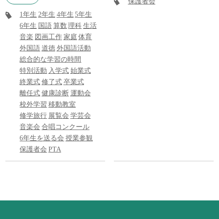
保護者会
1年生
2年生
4年生
5年生
6年生
国語
算数
理科
生活
音楽
図画工作
家庭
体育
外国語
道徳
外国語活動
総合的な学習の時間
特別活動
入学式
始業式
終業式
修了式
卒業式
離任式
健康診断
運動会
校外学習
移動教室
修学旅行
展覧会
学芸会
音楽会
合唱コンクール
6年生を送る会
授業参観
保護者会
PTA