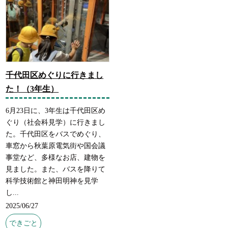
千代田区めぐりに行きまし
た！（3年生）
6月23日に、3年生は千代田区め
ぐり（社会科見学）に行きまし
た。千代田区をバスでめぐり、
車窓から秋葉原電気街や国会議
事堂など、多様なお店、建物を
見ました。また、バスを降りて
科学技術館と神田明神を見学
し...
2025/06/27
できごと