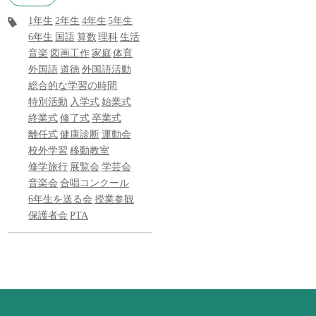
1年生
2年生
4年生
5年生
6年生
国語
算数
理科
生活
音楽
図画工作
家庭
体育
外国語
道徳
外国語活動
総合的な学習の時間
特別活動
入学式
始業式
終業式
修了式
卒業式
離任式
健康診断
運動会
校外学習
移動教室
修学旅行
展覧会
学芸会
音楽会
合唱コンクール
6年生を送る会
授業参観
保護者会
PTA