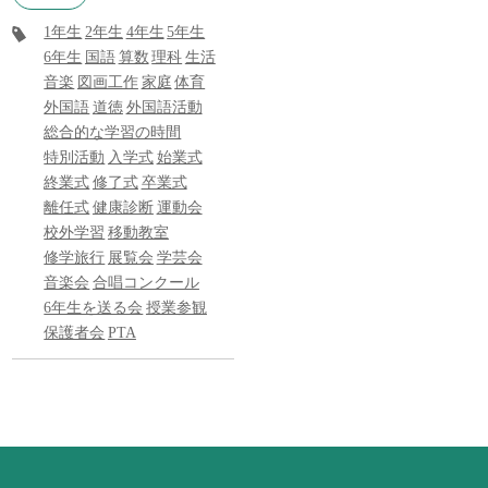
1年生
2年生
4年生
5年生
6年生
国語
算数
理科
生活
音楽
図画工作
家庭
体育
外国語
道徳
外国語活動
総合的な学習の時間
特別活動
入学式
始業式
終業式
修了式
卒業式
離任式
健康診断
運動会
校外学習
移動教室
修学旅行
展覧会
学芸会
音楽会
合唱コンクール
6年生を送る会
授業参観
保護者会
PTA