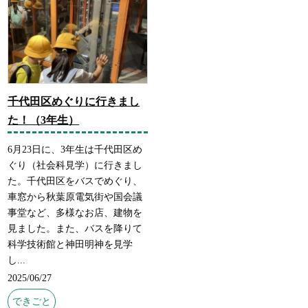
千代田区めぐりに行きまし
た！（3年生）
6月23日に、3年生は千代田区め
ぐり（社会科見学）に行きまし
た。千代田区をバスでめぐり、
車窓から秋葉原電気街や国会議
事堂など、多様なお店、建物を
見ました。また、バスを降りて
科学技術館と神田明神を見学
し...
2025/06/27
できごと