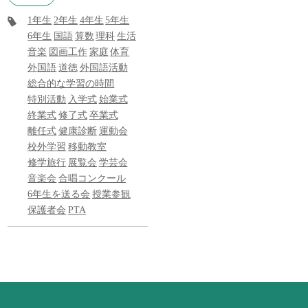
1年生
2年生
4年生
5年生
6年生
国語
算数
理科
生活
音楽
図画工作
家庭
体育
外国語
道徳
外国語活動
総合的な学習の時間
特別活動
入学式
始業式
終業式
修了式
卒業式
離任式
健康診断
運動会
校外学習
移動教室
修学旅行
展覧会
学芸会
音楽会
合唱コンクール
6年生を送る会
授業参観
保護者会
PTA