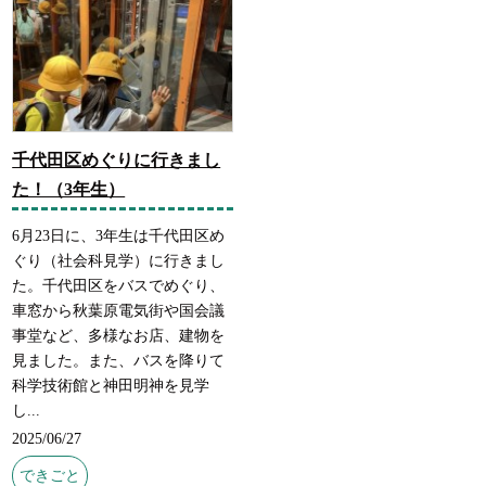
千代田区めぐりに行きまし
た！（3年生）
6月23日に、3年生は千代田区め
ぐり（社会科見学）に行きまし
た。千代田区をバスでめぐり、
車窓から秋葉原電気街や国会議
事堂など、多様なお店、建物を
見ました。また、バスを降りて
科学技術館と神田明神を見学
し...
2025/06/27
できごと