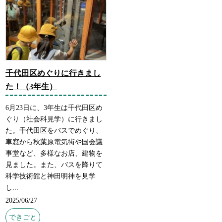
千代田区めぐりに行きまし
た！（3年生）
6月23日に、3年生は千代田区め
ぐり（社会科見学）に行きまし
た。千代田区をバスでめぐり、
車窓から秋葉原電気街や国会議
事堂など、多様なお店、建物を
見ました。また、バスを降りて
科学技術館と神田明神を見学
し...
2025/06/27
できごと