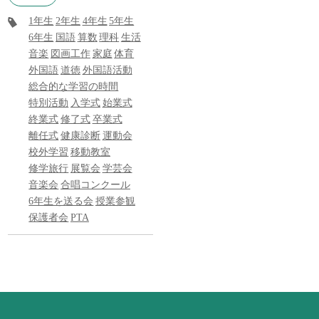
1年生
2年生
4年生
5年生
6年生
国語
算数
理科
生活
音楽
図画工作
家庭
体育
外国語
道徳
外国語活動
総合的な学習の時間
特別活動
入学式
始業式
終業式
修了式
卒業式
離任式
健康診断
運動会
校外学習
移動教室
修学旅行
展覧会
学芸会
音楽会
合唱コンクール
6年生を送る会
授業参観
保護者会
PTA