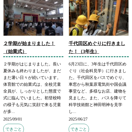
２学期が始まりました！
千代田区めぐりに行きまし
（始業式）
た！（3年生）
２学期がはじまりました。長い
6月23日に、3年生は千代田区め
夏休みも終わりましたが、まだ
ぐり（社会科見学）に行きまし
まだ暑い日々が続いています。
た。千代田区をバスでめぐり、
体育館での始業式は、全校児童
車窓から秋葉原電気街や国会議
全員が、しっかりとした態度で
事堂など、多様なお店、建物を
式に臨んでいました。初登校時
見ました。また、バスを降りて
の様子も元気に笑顔で来る児童
科学技術館と神田明神を見学
が多...
し...
2025/09/01
2025/06/27
できごと
できごと