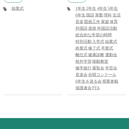
始業式
1年生
2年生
4年生
5年生
6年生
国語
算数
理科
生活
音楽
図画工作
家庭
体育
外国語
道徳
外国語活動
総合的な学習の時間
特別活動
入学式
始業式
終業式
修了式
卒業式
離任式
健康診断
運動会
校外学習
移動教室
修学旅行
展覧会
学芸会
音楽会
合唱コンクール
6年生を送る会
授業参観
保護者会
PTA