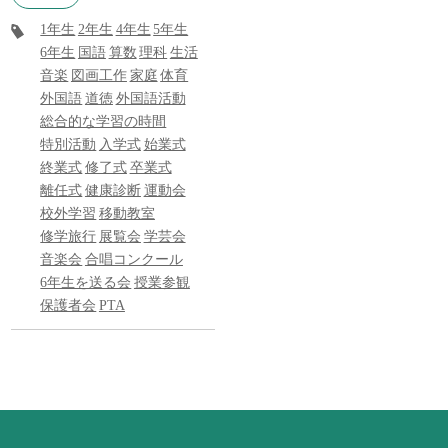
1年生
2年生
4年生
5年生
6年生
国語
算数
理科
生活
音楽
図画工作
家庭
体育
外国語
道徳
外国語活動
総合的な学習の時間
特別活動
入学式
始業式
終業式
修了式
卒業式
離任式
健康診断
運動会
校外学習
移動教室
修学旅行
展覧会
学芸会
音楽会
合唱コンクール
6年生を送る会
授業参観
保護者会
PTA