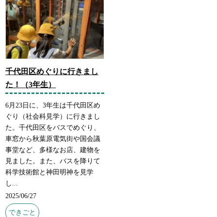
千代田区めぐりに行きまし
た！（3年生）
6月23日に、3年生は千代田区め
ぐり（社会科見学）に行きまし
た。千代田区をバスでめぐり、
車窓から秋葉原電気街や国会議
事堂など、多様なお店、建物を
見ました。また、バスを降りて
科学技術館と神田明神を見学
し...
2025/06/27
できごと